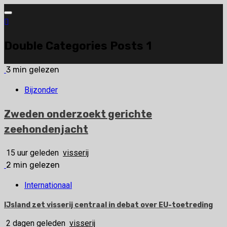
Ga
naar
de
Double Categories Posts 1
inhoud
3 min gelezen
Bijzonder
Zweden onderzoekt gerichte
zeehondenjacht
15 uur geleden
visserij
2 min gelezen
Internationaal
IJsland zet visserij centraal in debat over EU-toetreding
2 dagen geleden
visserij