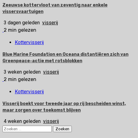
Zeeuwse kottervloot van zeventig naar enkele
vissersvaartuigen
3 dagen geleden
visserij
2 min gelezen
Kottervisserij
Blue Marine Foundation en Oceana distantiëren zich van
Greenpeace-actie met rotsblokken
3 weken geleden
visserij
2 min gelezen
Kottervisserij
Visserij boekt voor tweede jaar op rij bescheiden winst,
maar zorgen over toekomst blijven
4 weken geleden
visserij
Zoeken
naar: