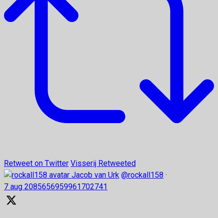
Retweet on Twitter
Visserij Retweeted
Jacob van Urk
@rockall158
·
7 aug
2085656959961702741