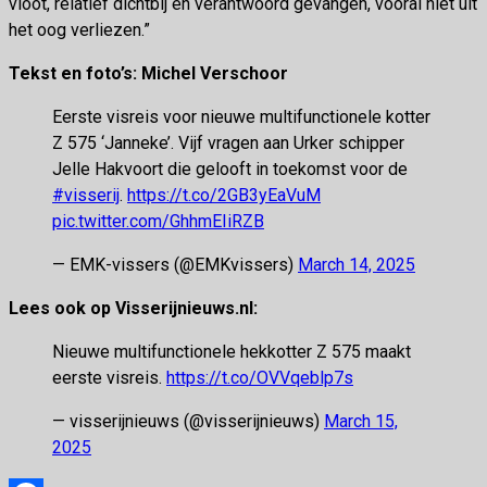
vloot, relatief dichtbij en verantwoord gevangen, vooral niet uit
het oog verliezen.”
Tekst en foto’s: Michel Verschoor
Eerste visreis voor nieuwe multifunctionele kotter
Z 575 ‘Janneke’. Vijf vragen aan Urker schipper
Jelle Hakvoort die gelooft in toekomst voor de
#visserij
.
https://t.co/2GB3yEaVuM
pic.twitter.com/GhhmEIiRZB
— EMK-vissers (@EMKvissers)
March 14, 2025
Lees ook op Visserijnieuws.nl:
Nieuwe multifunctionele hekkotter Z 575 maakt
eerste visreis.
https://t.co/OVVqeblp7s
— visserijnieuws (@visserijnieuws)
March 15,
2025