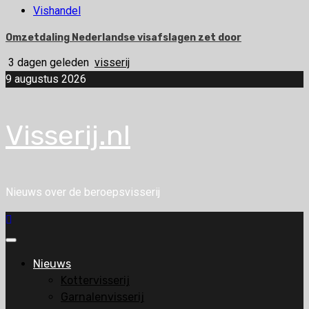
Vishandel
Omzetdaling Nederlandse visafslagen zet door
3 dagen geleden
visserij
9 augustus 2026
Visserij.nl
Nieuws over de beroepsvisserij
Primair
menu
Nieuws
Kottervisserij
Garnalenvisserij