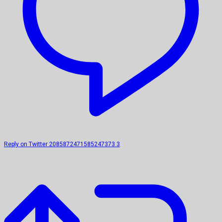
Reply on Twitter 2085872471585247373
3