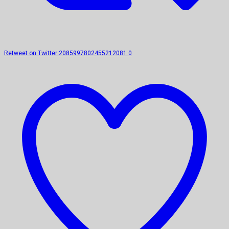
Retweet on Twitter 2085997802455212081
0