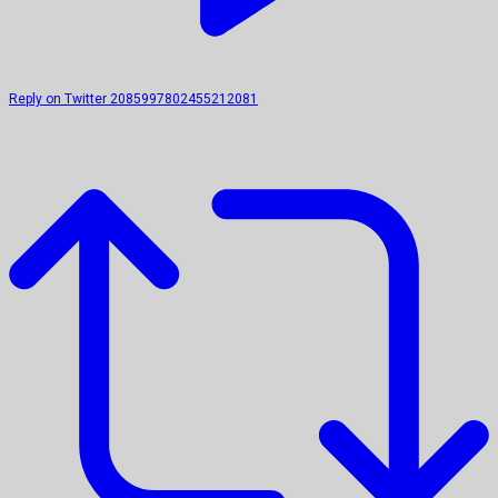
Reply on Twitter 2085997802455212081