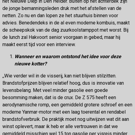
het Nieuwe Diep in Den Helder. Buiten op het achterdek zijn
de jonge bemanningsleden druk met het afstellen van de
netten. Zo nu en dan lopen ze het stuurhuis binnen voor
advies. Benedendeks in de al even moderne kombuis, maakt
de scheepskok van de dag zuurkoolstamppot met worst. Bij
de lunch zal Hakvoort senior voorgaan in gebed, maar hij
maakt eerst tijd voor een interview.
Wanneer en waarom ontstond het idee voor deze
nieuwe kotter?
,,Wie verder wil in de visserij, kan niet blijven stilzitten.
Brandstofprijzen blijven relatief hoog, dus is innovatie van
levensbelang. Met veel minder gasolie een goede
besomming maken, dat is de crux. De Z 575 heeft een
aerodynamische romp, een gemiddeld grotere schroef en een
moderne Yanmar-motor met een laag toerental en rendabel
brandstofverbruik. De praktijk moet nog uitwijzen wat dit aan
winst oplevert, maar ik heb er alle vertrouwen in dat we
gemiddeld misschien wel 15 ton gasolie per visreis minder