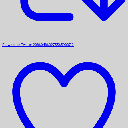
Retweet on Twitter 2086048632755659037
0