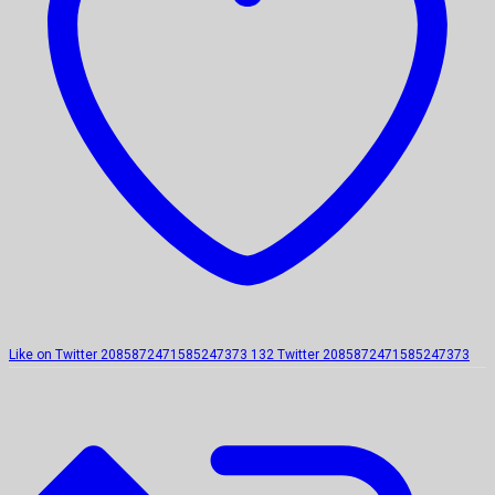
Like on Twitter 2085872471585247373
132
Twitter
2085872471585247373