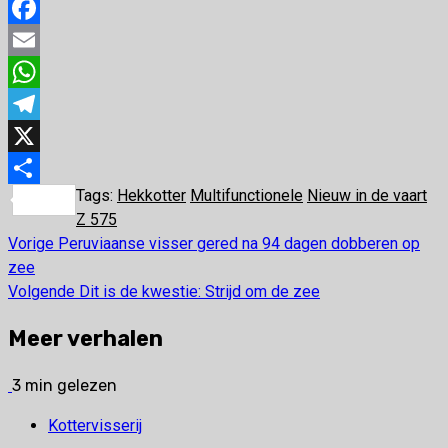
Facebook
Email
WhatsApp
Telegram
X
Tags:
Hekkotter
Multifunctionele
Nieuw in de vaart
Delen
Z 575
Vorige
Peruviaanse visser gered na 94 dagen dobberen op
Bericht
zee
navigatie
Volgende
Dit is de kwestie: Strijd om de zee
Meer verhalen
3 min gelezen
Kottervisserij