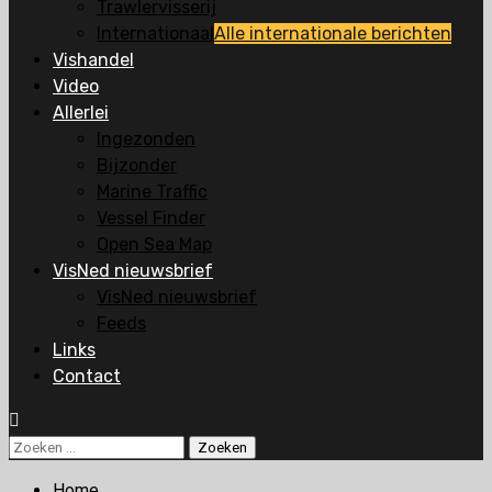
Trawlervisserij
Internationaal
Alle internationale berichten
Vishandel
Video
Allerlei
Ingezonden
Bijzonder
Marine Traffic
Vessel Finder
Open Sea Map
VisNed nieuwsbrief
VisNed nieuwsbrief
Feeds
Links
Contact
Zoeken
naar:
Home