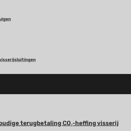
uigen
visserijsluitingen
udige terugbetaling CO₂-heffing visserij