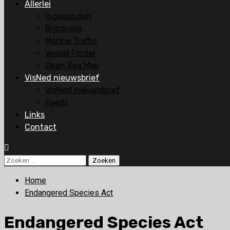
Allerlei
Ingezonden
Bijzonder
Marine Traffic
Vessel Finder
Open Sea Map
VisNed nieuwsbrief
VisNed nieuwsbrief
Feeds
Links
Contact
Zoeken
naar:
Home
Endangered Species Act
Endangered Species Act