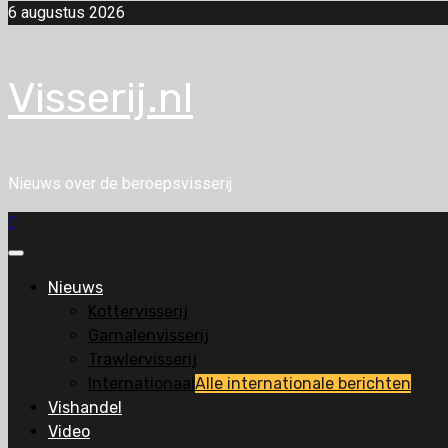
6 augustus 2026
Visserij.nl
Nieuws over de beroepsvisserij
Primair
menu
Nieuws
Kottervisserij
Garnalenvisserij
Trawlervisserij
Internationaal
Alle internationale berichten
Vishandel
Video