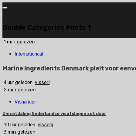
Ga
naar
de
Double Categories Posts 1
inhoud
1 min gelezen
Internationaal
Marine Ingredients Denmark pleit voor eenvo
4 uur geleden
visserij
2 min gelezen
Vishandel
Omzetdaling Nederlandse visafslagen zet door
10 uur geleden
visserij
3 min gelezen