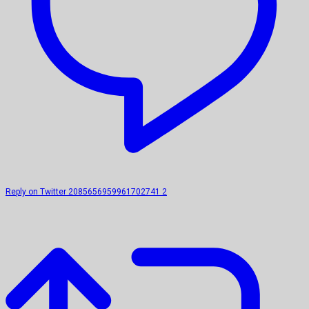
Reply on Twitter 2085656959961702741
2