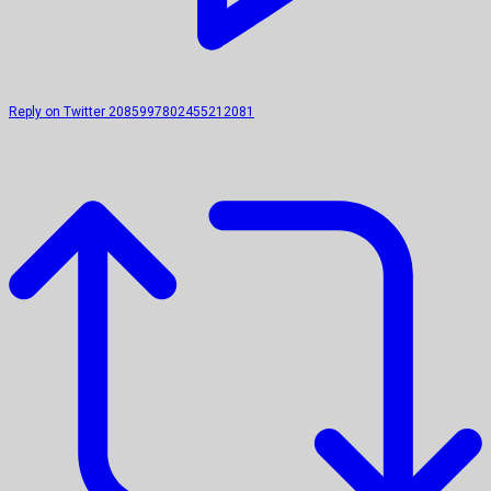
Reply on Twitter 2085997802455212081