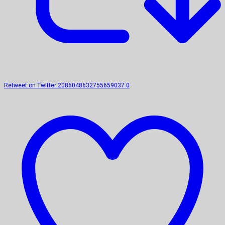
Retweet on Twitter 2086048632755659037
0