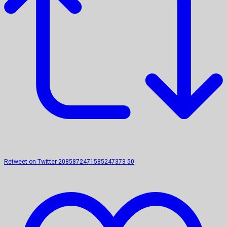
Retweet on Twitter 2085872471585247373
50