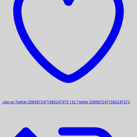
Like on Twitter 2085872471585247373
132
Twitter
2085872471585247373