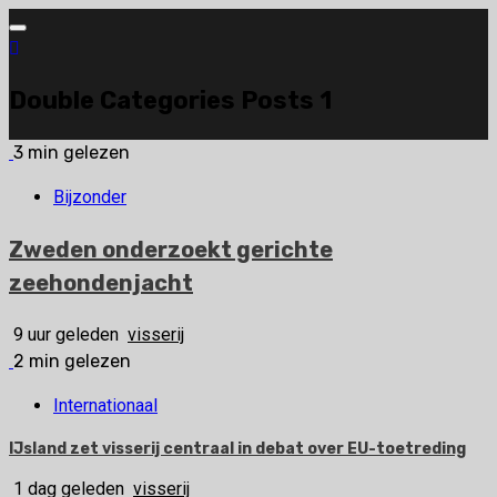
Ga
naar
de
Double Categories Posts 1
inhoud
3 min gelezen
Bijzonder
Zweden onderzoekt gerichte
zeehondenjacht
9 uur geleden
visserij
2 min gelezen
Internationaal
IJsland zet visserij centraal in debat over EU-toetreding
1 dag geleden
visserij