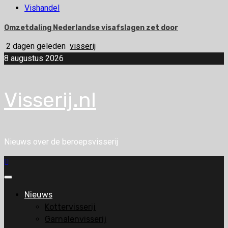
Vishandel
Omzetdaling Nederlandse visafslagen zet door
2 dagen geleden
visserij
8 augustus 2026
Visserij.nl
Nieuws over de beroepsvisserij
Primair
menu
Nieuws
Kottervisserij
Garnalenvisserij