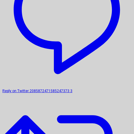
Reply on Twitter 2085872471585247373
3