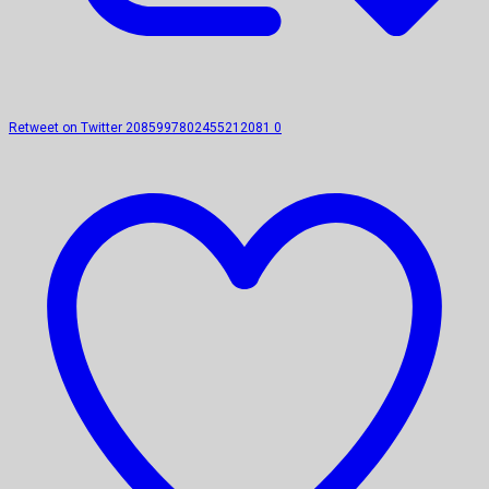
Retweet on Twitter 2085997802455212081
0