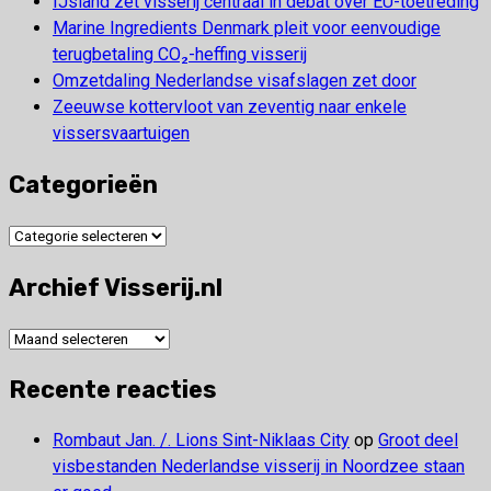
IJsland zet visserij centraal in debat over EU-toetreding
Marine Ingredients Denmark pleit voor eenvoudige
terugbetaling CO₂-heffing visserij
Omzetdaling Nederlandse visafslagen zet door
Zeeuwse kottervloot van zeventig naar enkele
vissersvaartuigen
Categorieën
Categorieën
Archief Visserij.nl
Archief
Visserij.nl
Recente reacties
Rombaut Jan. /. Lions Sint-Niklaas City
op
Groot deel
visbestanden Nederlandse visserij in Noordzee staan