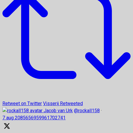
Retweet on Twitter
Visserij Retweeted
Jacob van Urk
@rockall158
·
7 aug
2085656959961702741