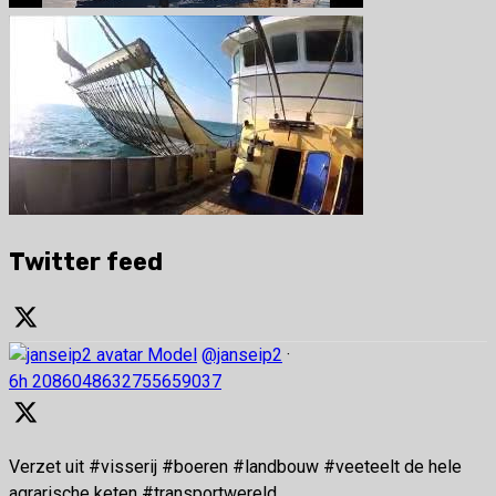
Twitter feed
Model
@janseip2
·
6h
2086048632755659037
Verzet uit #visserij #boeren #landbouw #veeteelt de hele
agrarische keten #transportwereld