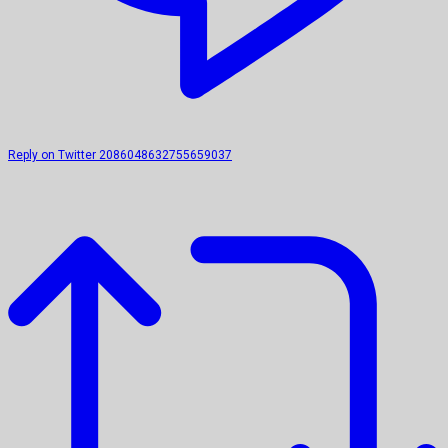
Reply on Twitter 2086048632755659037