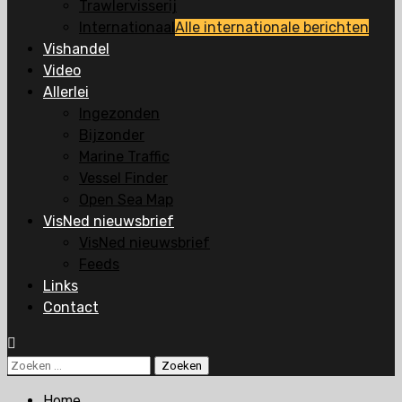
Trawlervisserij
Internationaal
Alle internationale berichten
Vishandel
Video
Allerlei
Ingezonden
Bijzonder
Marine Traffic
Vessel Finder
Open Sea Map
VisNed nieuwsbrief
VisNed nieuwsbrief
Feeds
Links
Contact
Zoeken
naar:
Home