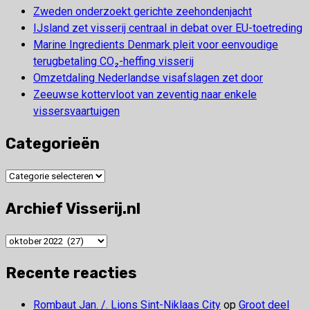
Zweden onderzoekt gerichte zeehondenjacht
IJsland zet visserij centraal in debat over EU-toetreding
Marine Ingredients Denmark pleit voor eenvoudige
terugbetaling CO₂-heffing visserij
Omzetdaling Nederlandse visafslagen zet door
Zeeuwse kottervloot van zeventig naar enkele
vissersvaartuigen
Categorieën
Categorieën
Archief Visserij.nl
Archief
Visserij.nl
Recente reacties
Rombaut Jan. /. Lions Sint-Niklaas City
op
Groot deel