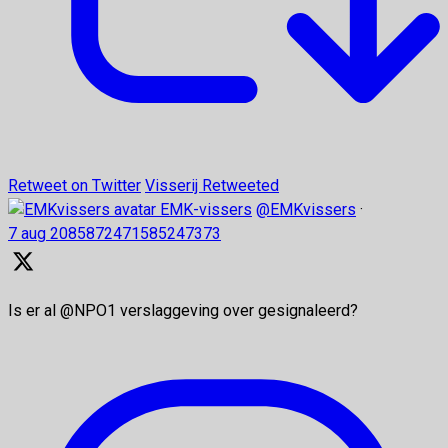
Retweet on Twitter
Visserij Retweeted
EMK-vissers
@EMKvissers
·
7 aug
2085872471585247373
Is er al @NPO1 verslaggeving over gesignaleerd?