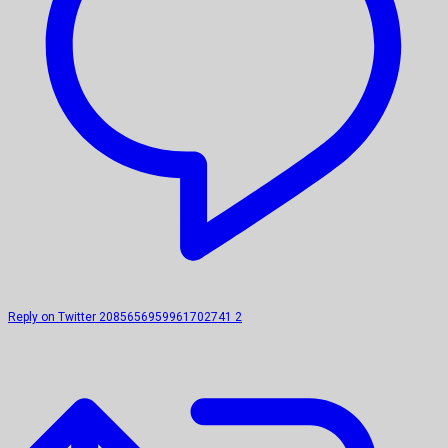
Reply on Twitter 2085656959961702741
2