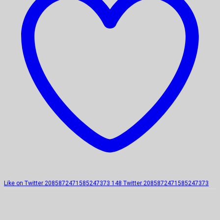
Like on Twitter 2085872471585247373
148
Twitter
2085872471585247373