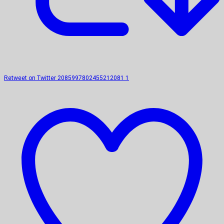
Retweet on Twitter 2085997802455212081
1