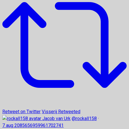
Retweet on Twitter
Visserij Retweeted
Jacob van Urk
@rockall158
·
7 aug
2085656959961702741