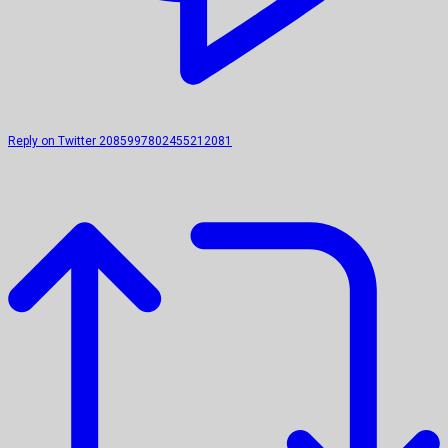
Reply on Twitter 2085997802455212081