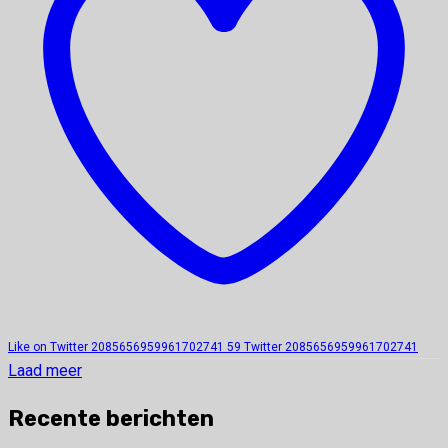
Like on Twitter 2085656959961702741
59
Twitter
2085656959961702741
Laad meer
Recente berichten