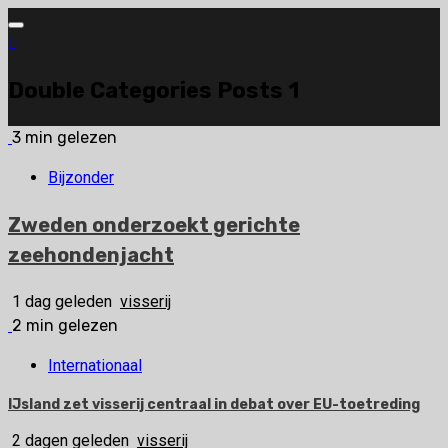
Ga
naar
de
Double Categories Posts 1
inhoud
3 min gelezen
Bijzonder
Zweden onderzoekt gerichte
zeehondenjacht
1 dag geleden
visserij
2 min gelezen
Internationaal
IJsland zet visserij centraal in debat over EU-toetreding
2 dagen geleden
visserij