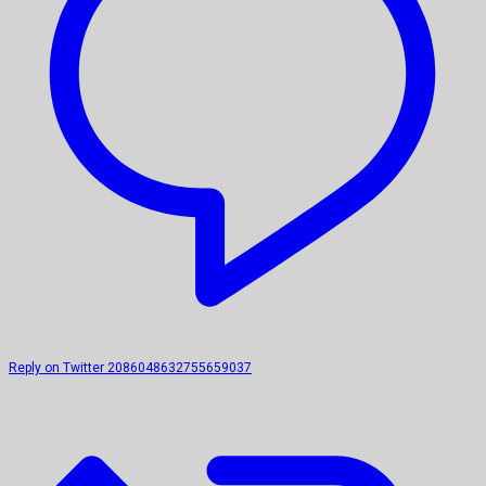
Reply on Twitter 2086048632755659037