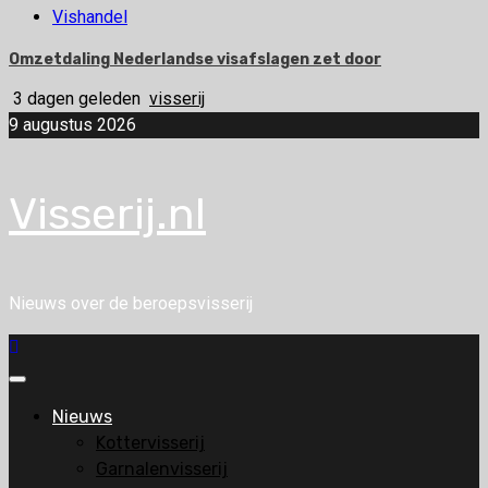
Vishandel
Omzetdaling Nederlandse visafslagen zet door
3 dagen geleden
visserij
9 augustus 2026
Visserij.nl
Nieuws over de beroepsvisserij
Primair
menu
Nieuws
Kottervisserij
Garnalenvisserij