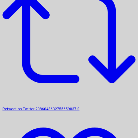
Retweet on Twitter 2086048632755659037
0