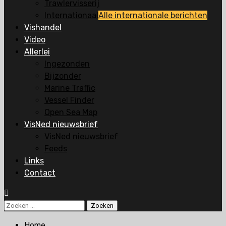
Trawlervisserij
Internationaal
Alle internationale berichten
Vishandel
Video
Allerlei
Ingezonden
Bijzonder
Marine Traffic
Vessel Finder
Open Sea Map
VisNed nieuwsbrief
VisNed nieuwsbrief
Feeds
Links
Contact
Zoeken
naar:
Home