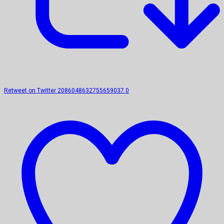
Retweet on Twitter 2086048632755659037
0