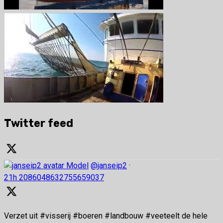
Twitter feed
Model
@janseip2
·
21h
2086048632755659037
Verzet uit #visserij #boeren #landbouw #veeteelt de hele