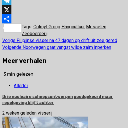
WhatsApp
Telegram
X
Tags:
Colruyt Group
Hangcultuur
Mosselen
Delen
Zeeboerderij
Vorige
Filipijnse visser na 47 dagen op drift uit zee gered
Bericht
Volgende
Noorwegen gaat vangst wilde zalm inperken
navigatie
Meer verhalen
3 min gelezen
Allerlei
Drie nucleaire scheepsontwerpen goedgekeurd maar
regelgeving blijft achter
2 weken geleden
visserij