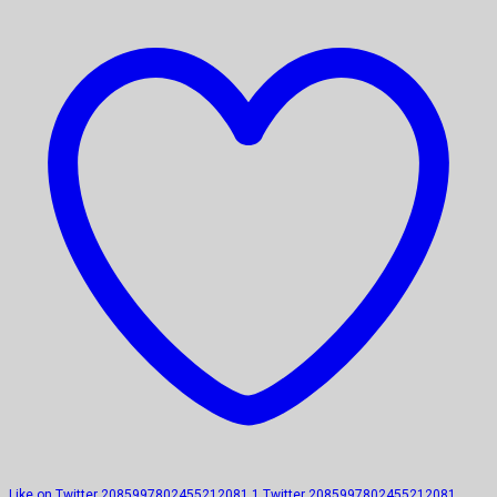
Like on Twitter 2085997802455212081
1
Twitter
2085997802455212081