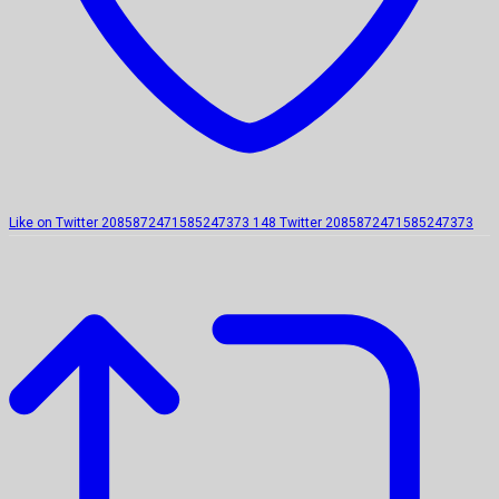
Like on Twitter 2085872471585247373
148
Twitter
2085872471585247373