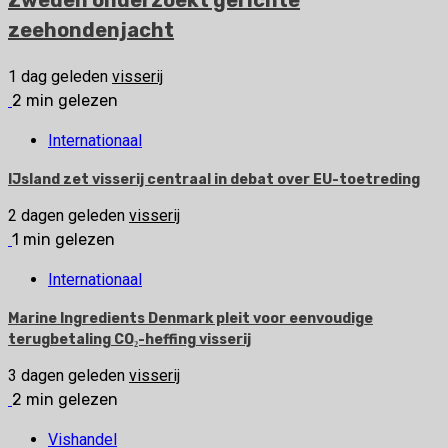
Zweden onderzoekt gerichte
zeehondenjacht
1 dag geleden
visserij
2 min gelezen
Internationaal
IJsland zet visserij centraal in debat over EU-toetreding
2 dagen geleden
visserij
1 min gelezen
Internationaal
Marine Ingredients Denmark pleit voor eenvoudige
terugbetaling CO₂-heffing visserij
3 dagen geleden
visserij
2 min gelezen
Vishandel