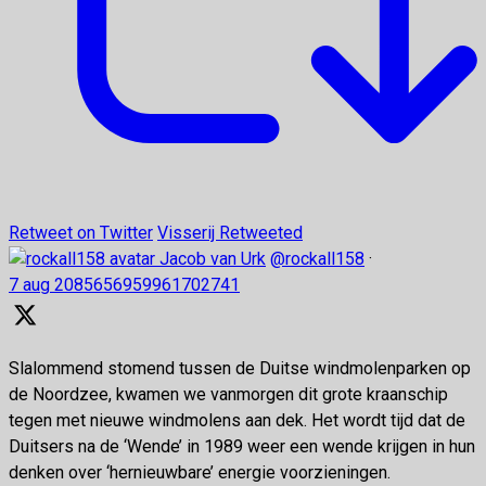
Retweet on Twitter
Visserij Retweeted
Jacob van Urk
@rockall158
·
7 aug
2085656959961702741
Slalommend stomend tussen de Duitse windmolenparken op
de Noordzee, kwamen we vanmorgen dit grote kraanschip
tegen met nieuwe windmolens aan dek. Het wordt tijd dat de
Duitsers na de ‘Wende’ in 1989 weer een wende krijgen in hun
denken over ‘hernieuwbare’ energie voorzieningen.