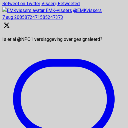
Retweet on Twitter
Visserij Retweeted
EMK-vissers
@EMKvissers
·
7 aug
2085872471585247373
Is er al @NPO1 verslaggeving over gesignaleerd?