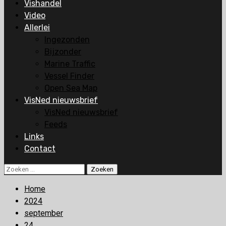
Vishandel
Video
Allerlei
Ingezonden
Bijzonder
Marine Traffic
Vessel Finder
Open Sea Map
VisNed nieuwsbrief
VisNed nieuwsbrief
Feeds
Links
Contact
Zoeken
naar:
Home
2024
september
24