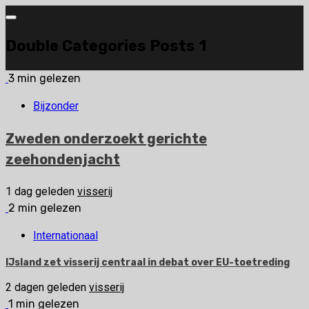
Ga
naar
Double Categories Posts 1
de
inhoud
3 min gelezen
Bijzonder
Zweden onderzoekt gerichte
zeehondenjacht
1 dag geleden
visserij
2 min gelezen
Internationaal
IJsland zet visserij centraal in debat over EU-toetreding
2 dagen geleden
visserij
1 min gelezen