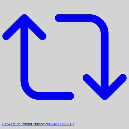
Retweet on Twitter 2085997802455212081
1