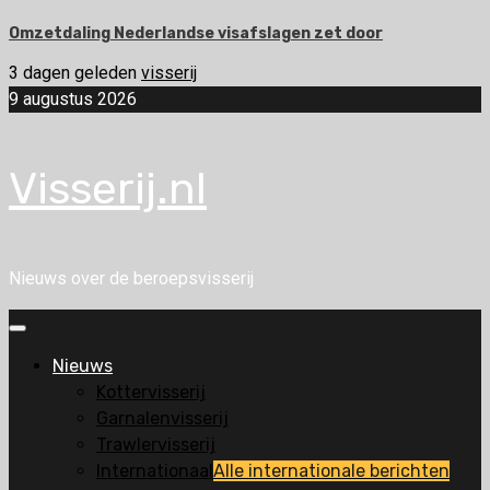
Omzetdaling Nederlandse visafslagen zet door
3 dagen geleden
visserij
9 augustus 2026
Visserij.nl
Nieuws over de beroepsvisserij
Primair
menu
Nieuws
Kottervisserij
Garnalenvisserij
Trawlervisserij
Internationaal
Alle internationale berichten