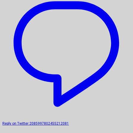
Reply on Twitter 2085997802455212081