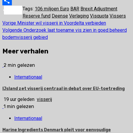
X
Tags:
106 miljoen Euro
BAR
Brexit Adjustment
Delen
Reserve fund
Deense
Verlaging
Visquota
Vissers
Vorige
Minister wil visserij in Voordelta verbieden
Bericht
Volgende
Onderzoek laat toename vis zien in goed beheerd
navigatie
bodemvisserij gebied
Meer verhalen
2 min gelezen
Internationaal
IJsland zet visserij centraal in debat over EU-toetreding
19 uur geleden
visserij
1 min gelezen
Internationaal
Marine Ingredients Denmark pleit voor eenvoudige