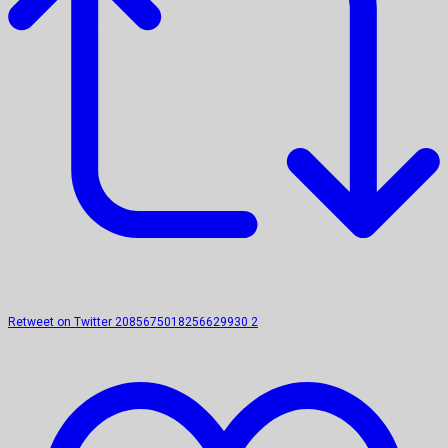
Retweet on Twitter 2085675018256629930
2