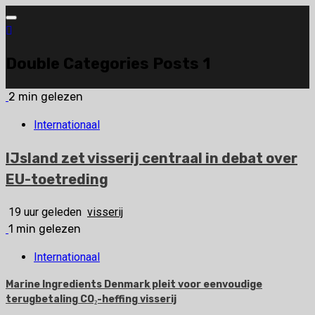
Ga
naar
de
Double Categories Posts 1
inhoud
2 min gelezen
Internationaal
IJsland zet visserij centraal in debat over
EU-toetreding
19 uur geleden
visserij
1 min gelezen
Internationaal
Marine Ingredients Denmark pleit voor eenvoudige
terugbetaling CO₂-heffing visserij