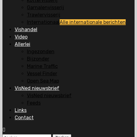
Kottervisserij
Garnalenvisserij
Trawlervisserij
Internationaal
Alle internationale berichten
Vishandel
Video
Allerlei
Ingezonden
Bijzonder
Marine Traffic
Vessel Finder
Open Sea Map
VisNed nieuwsbrief
VisNed nieuwsbrief
Feeds
Links
Contact
Zoeken