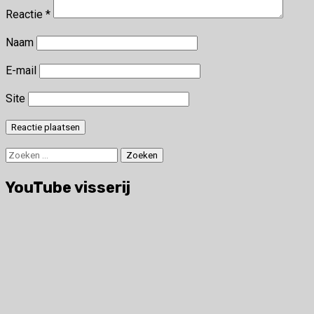
Reactie
*
Naam
E-mail
Site
Zoeken
naar:
YouTube visserij