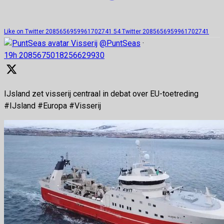
Like on Twitter 2085656959961702741
54
Twitter
2085656959961702741
Visserij
@PuntSeas
·
19h
2085675018256629930
IJsland zet visserij centraal in debat over EU-toetreding
#IJsland #Europa #Visserij