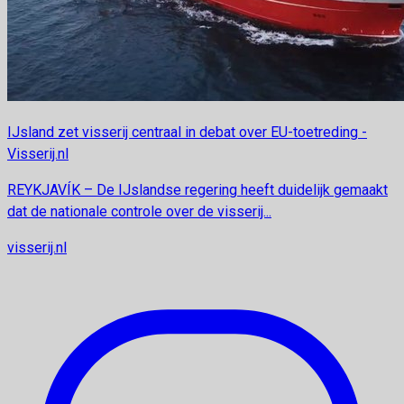
IJsland zet visserij centraal in debat over EU-toetreding -
Visserij.nl
REYKJAVÍK – De IJslandse regering heeft duidelijk gemaakt
dat de nationale controle over de visserij...
visserij.nl