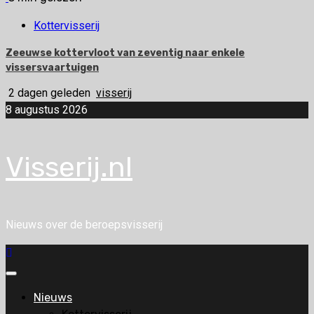
Kottervisserij
Zeeuwse kottervloot van zeventig naar enkele
vissersvaartuigen
2 dagen geleden
visserij
8 augustus 2026
Visserij.nl
Nieuws over de beroepsvisserij
Primair
menu
Nieuws