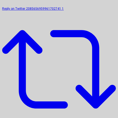
Reply on Twitter 2085656959961702741
1