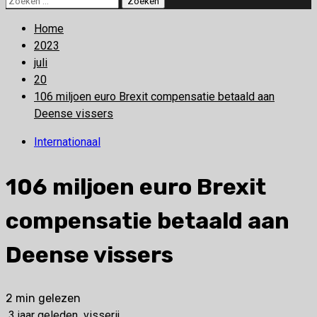
naar:
Home
2023
juli
20
106 miljoen euro Brexit compensatie betaald aan
Deense vissers
Internationaal
106 miljoen euro Brexit
compensatie betaald aan
Deense vissers
2 min gelezen
3 jaar geleden
visserij