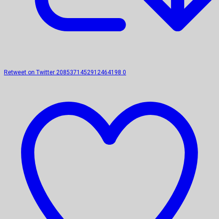
Retweet on Twitter 2085371452912464198
0