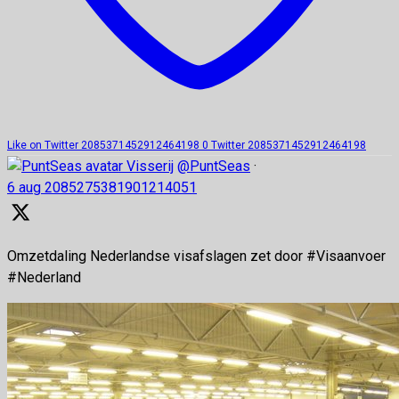
Like on Twitter 2085371452912464198
0
Twitter
2085371452912464198
Visserij
@PuntSeas
·
6 aug
2085275381901214051
Omzetdaling Nederlandse visafslagen zet door #Visaanvoer
#Nederland