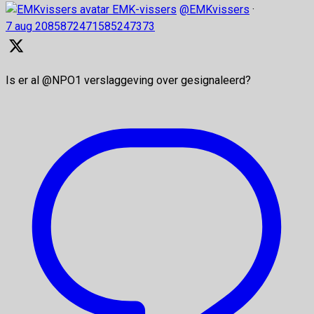
EMK-vissers
@EMKvissers
·
7 aug
2085872471585247373
Is er al @NPO1 verslaggeving over gesignaleerd?