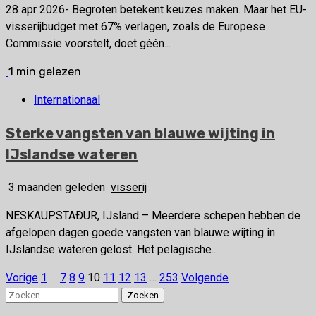
28 apr 2026- Begroten betekent keuzes maken. Maar het EU-
visserijbudget met 67% verlagen, zoals de Europese
Commissie voorstelt, doet géén...
1 min gelezen
Internationaal
Sterke vangsten van blauwe wijting in
IJslandse wateren
3 maanden geleden
visserij
NESKAUPSTAÐUR, IJsland – Meerdere schepen hebben de
afgelopen dagen goede vangsten van blauwe wijting in
IJslandse wateren gelost. Het pelagische...
Vorige
1
…
7
8
9
10
11
12
13
…
253
Volgende
Berichten
Zoeken
paginering
naar: