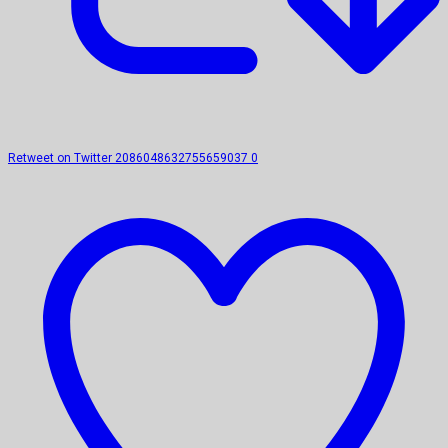
Retweet on Twitter 2086048632755659037
0