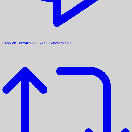
Reply on Twitter 2085872471585247373
4