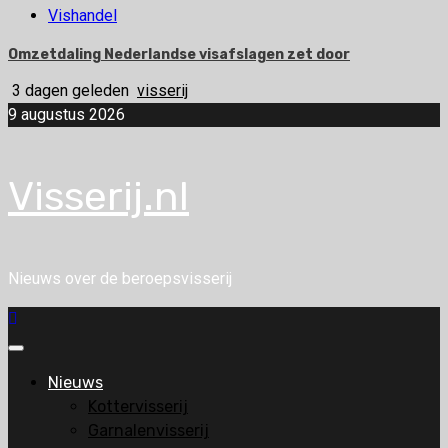
Vishandel
Omzetdaling Nederlandse visafslagen zet door
3 dagen geleden
visserij
9 augustus 2026
Visserij.nl
Nieuws over de beroepsvisserij
Primair
menu
Nieuws
Kottervisserij
Garnalenvisserij