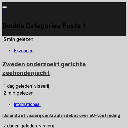
Ga
naar
de
Double Categories Posts 1
inhoud
3 min gelezen
Bijzonder
Zweden onderzoekt gerichte
zeehondenjacht
1 dag geleden
visserij
2 min gelezen
Internationaal
IJsland zet visserij centraal in debat over EU-toetreding
2 dagen geleden
visserij