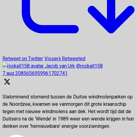
Retweet on Twitter
Visserij Retweeted
Jacob van Urk
@rockall158
·
7 aug
2085656959961702741
Slalommend stomend tussen de Duitse windmolenparken op
de Noordzee, kwamen we vanmorgen dit grote kraanschip
tegen met nieuwe windmolens aan dek. Het wordt tijd dat de
Duitsers na de ‘Wende’ in 1989 weer een wende krijgen in hun
denken over ‘hernieuwbare’ energie voorzieningen.