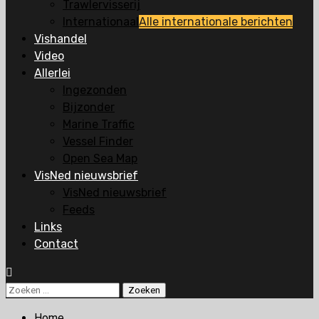
Trawlervisserij
Internationaal
Alle internationale berichten
Vishandel
Video
Allerlei
Ingezonden
Bijzonder
Marine Traffic
Vessel Finder
Open Sea Map
VisNed nieuwsbrief
VisNed nieuwsbrief
Feeds
Links
Contact
Zoeken
naar:
Home