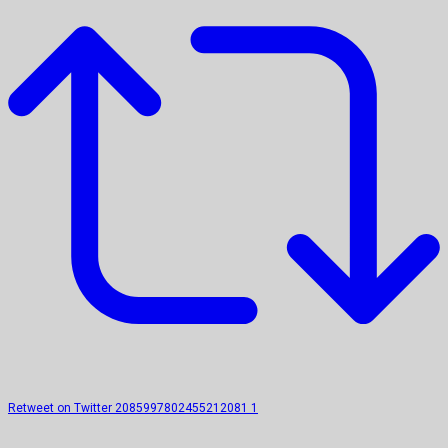
Retweet on Twitter 2085997802455212081
1