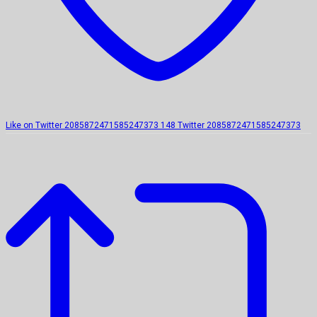
Like on Twitter 2085872471585247373
148
Twitter
2085872471585247373