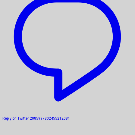
Reply on Twitter 2085997802455212081