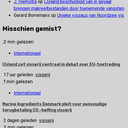
J. Hiemstra
op
IJsland beschuldigd van in gevaar
brengen makreelbestanden door toenemende vangsten
Gerard Borremans
op
Unieke vissaus van Noordzee vis
Misschien gemist?
2 min gelezen
Internationaal
IJsland zet visserij centraal in debat over EU-toetreding
17 uur geleden
visserij
1 min gelezen
Internationaal
Marine Ingredients Denmark pleit voor eenvoudige
terugbetaling CO₂-heffing visserij
2 dagen geleden
visserij
2 min gelezen