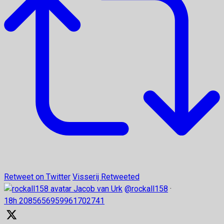
Retweet on Twitter
Visserij Retweeted
Jacob van Urk
@rockall158
·
18h
2085656959961702741