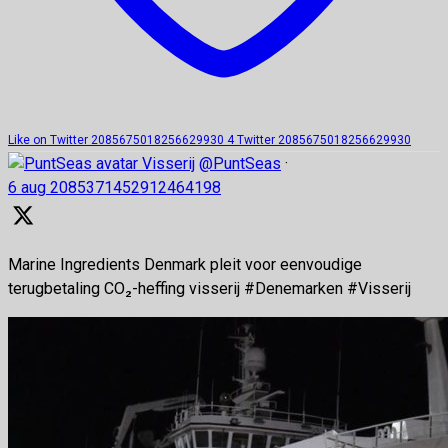
Like on Twitter 2085675018256629930
4
Twitter
2085675018256629930
Visserij
@PuntSeas
·
6 aug
2085371452912464198
Marine Ingredients Denmark pleit voor eenvoudige
terugbetaling CO₂-heffing visserij #Denemarken #Visserij