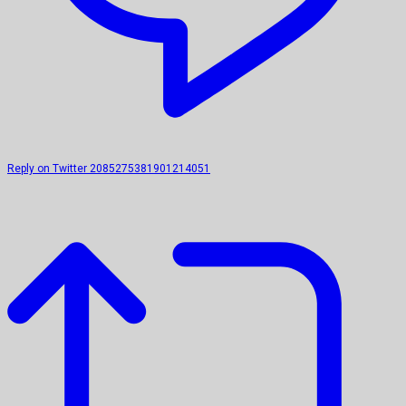
Reply on Twitter 2085275381901214051