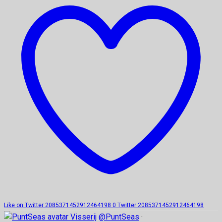
Like on Twitter 2085371452912464198
0
Twitter
2085371452912464198
Visserij
@PuntSeas
·