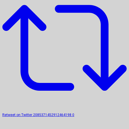
Retweet on Twitter 2085371452912464198
0