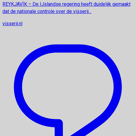
REYKJAVÍK – De IJslandse regering heeft duidelijk gemaakt
dat de nationale controle over de visserij...
visserij.nl