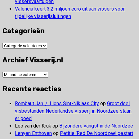
vissersvaartuigen
Valencia keert 3,2 miljoen euro uit aan vissers voor
tijdelijke visserijsluitingen
Categorieën
Categorieën
Archief Visserij.nl
Archief
Visserij.nl
Recente reacties
Rombaut Jan. /. Lions Sint-Niklaas City
op
Groot deel
visbestanden Nederlandse visserij in Noordzee staan
er goed
Leo van der Kruk
op
Bijzondere vangst in de Noordzee
Lenyen Enthoven
op
Petitie ‘Red De Noordzee’ gestart