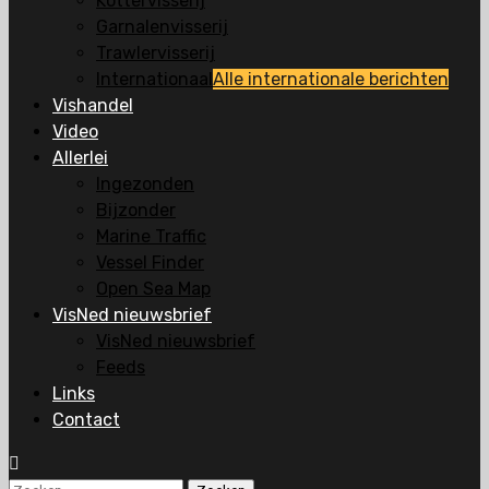
Kottervisserij
Garnalenvisserij
Trawlervisserij
Internationaal
Alle internationale berichten
Vishandel
Video
Allerlei
Ingezonden
Bijzonder
Marine Traffic
Vessel Finder
Open Sea Map
VisNed nieuwsbrief
VisNed nieuwsbrief
Feeds
Links
Contact
Zoeken