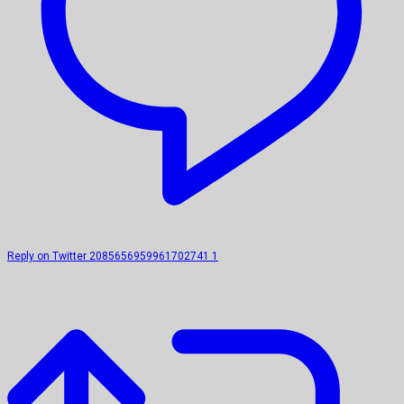
Reply on Twitter 2085656959961702741
1