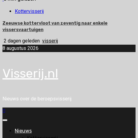
Kottervisserij
Zeeuwse kottervloot van zeventig naar enkele
vissersvaartuigen
2 dagen geleden
visserij
8 augustus 2026
Visserij.nl
Nieuws over de beroepsvisserij
Primair
menu
Nieuws