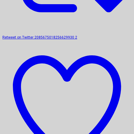
Retweet on Twitter 2085675018256629930
2