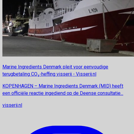
Marine Ingredients Denmark pleit voor eenvoudige
terugbetaling CO₂-heffing visserij - Visserij.nl
KOPENHAGEN – Marine Ingredients Denmark (MID) heeft
een officiële reactie ingediend op de Deense consultatie...
visserij.nl