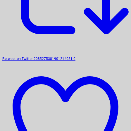
Retweet on Twitter 2085275381901214051
0