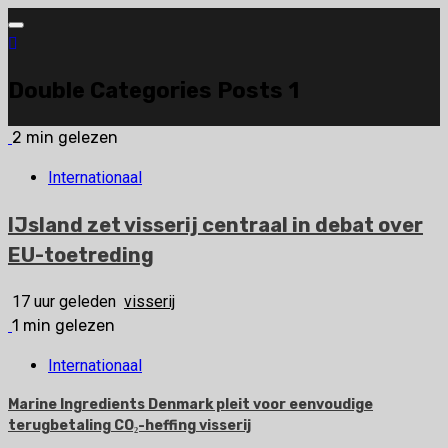
Ga
naar
de
Double Categories Posts 1
inhoud
2 min gelezen
Internationaal
IJsland zet visserij centraal in debat over
EU-toetreding
17 uur geleden
visserij
1 min gelezen
Internationaal
Marine Ingredients Denmark pleit voor eenvoudige
terugbetaling CO₂-heffing visserij