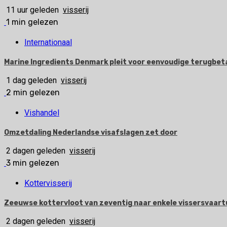
11 uur geleden
visserij
1 min gelezen
Internationaal
Marine Ingredients Denmark pleit voor eenvoudige terugbetal
1 dag geleden
visserij
2 min gelezen
Vishandel
Omzetdaling Nederlandse visafslagen zet door
2 dagen geleden
visserij
3 min gelezen
Kottervisserij
Zeeuwse kottervloot van zeventig naar enkele vissersvaart
2 dagen geleden
visserij