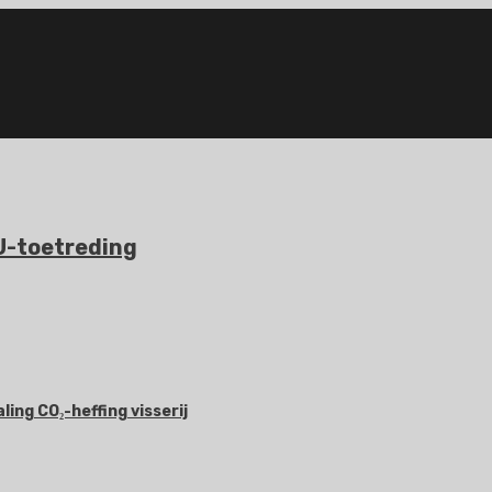
EU-toetreding
ing CO₂-heffing visserij