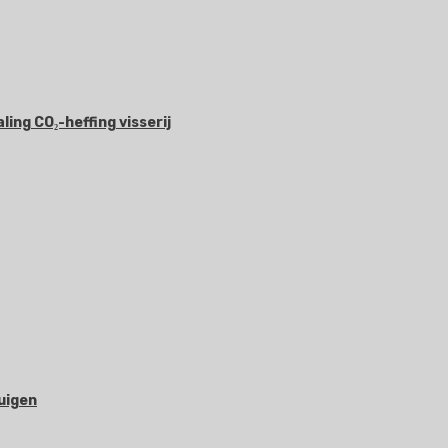
ing CO₂-heffing visserij
uigen