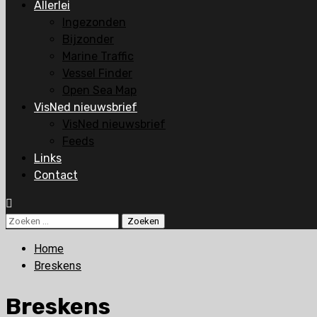
Allerlei
Ingezonden
Bijzonder
Marine Traffic
Vessel Finder
Open Sea Map
VisNed nieuwsbrief
VisNed nieuwsbrief
Feeds
Links
Contact
Zoeken
naar:
Home
Breskens
Breskens