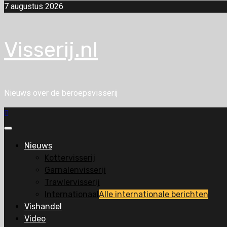
7 augustus 2026
Visserij.nl
Nieuws over de beroepsvisserij
Primair
menu
Nieuws
Kottervisserij
Garnalenvisserij
Trawlervisserij
Internationaal
Alle internationale berichten
Vishandel
Video