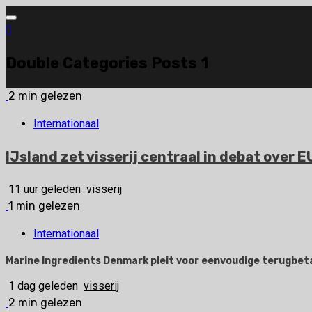
Ga
naar
de
Double Categories Posts 1
inhoud
2 min gelezen
Internationaal
IJsland zet visserij centraal in debat over 
11 uur geleden
visserij
1 min gelezen
Internationaal
Marine Ingredients Denmark pleit voor eenvoudige terugbetal
1 dag geleden
visserij
2 min gelezen