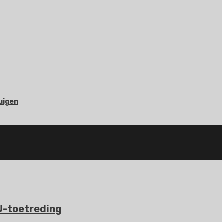
uigen
EU-toetreding