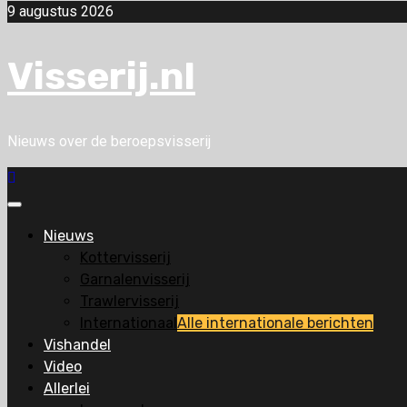
9 augustus 2026
Visserij.nl
Nieuws over de beroepsvisserij
Primair
menu
Nieuws
Kottervisserij
Garnalenvisserij
Trawlervisserij
Internationaal
Alle internationale berichten
Vishandel
Video
Allerlei