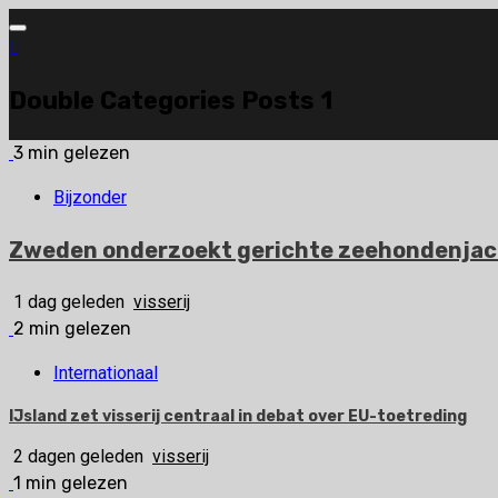
Ga
naar
de
Double Categories Posts 1
inhoud
3 min gelezen
Bijzonder
Zweden onderzoekt gerichte zeehondenjac
1 dag geleden
visserij
2 min gelezen
Internationaal
IJsland zet visserij centraal in debat over EU-toetreding
2 dagen geleden
visserij
1 min gelezen