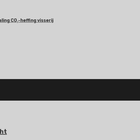
ing CO₂-heffing visserij
ht