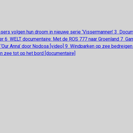
sers volgen hun droom in nieuwe serie ‘Vissermannen’
3
Docume
ser
6
WELT documentaire: Met de ROS 777 naar Groenland
7
Gar
‘Our Anna’ door Nodosa [video]
9
Windparken op zee bedreigen
 zee tot op het bord [documentaire]