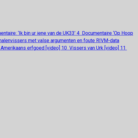
ntaire: ‘Ik bin ur iene van de UK33’
4
Documentaire ‘Op Hoop
nalenvissers met valse argumenten en foute RIVM-data
 Amerikaans erfgoed [video]
10
Vissers van Urk [video]
11