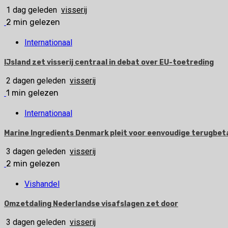
1 dag geleden
visserij
2 min gelezen
Internationaal
IJsland zet visserij centraal in debat over EU-toetreding
2 dagen geleden
visserij
1 min gelezen
Internationaal
Marine Ingredients Denmark pleit voor eenvoudige terugbetal
3 dagen geleden
visserij
2 min gelezen
Vishandel
Omzetdaling Nederlandse visafslagen zet door
3 dagen geleden
visserij