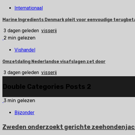
Internationaal
Marine Ingredients Denmark pleit voor eenvoudige terugbetal
3 dagen geleden
visserij
2 min gelezen
Vishandel
Omzetdaling Nederlandse visafslagen zet door
3 dagen geleden
visserij
Double Categories Posts 2
3 min gelezen
Bijzonder
Zweden onderzoekt gerichte zeehondenjac