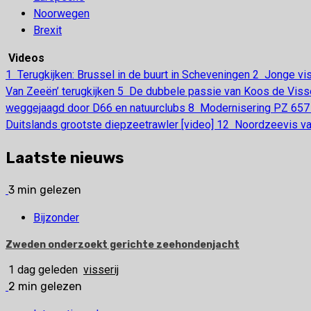
Noorwegen
Brexit
Videos
1
Terugkijken: Brussel in de buurt in Scheveningen
2
Jonge vis
Van Zeeën’ terugkijken
5
De dubbele passie van Koos de Vis
weggejaagd door D66 en natuurclubs
8
Modernisering PZ 657 
Duitslands grootste diepzeetrawler [video]
12
Noordzeevis van
Laatste nieuws
3 min gelezen
Bijzonder
Zweden onderzoekt gerichte zeehondenjacht
1 dag geleden
visserij
2 min gelezen