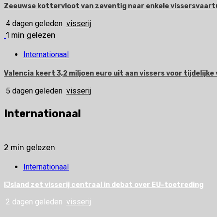
Zeeuwse kottervloot van zeventig naar enkele vissersvaart
4 dagen geleden
visserij
1 min gelezen
Internationaal
Valencia keert 3,2 miljoen euro uit aan vissers voor tijdelijke 
5 dagen geleden
visserij
Internationaal
2 min gelezen
Internationaal
IJsland zet visserij centraal in debat over EU-toetreding
2 dagen geleden
visserij