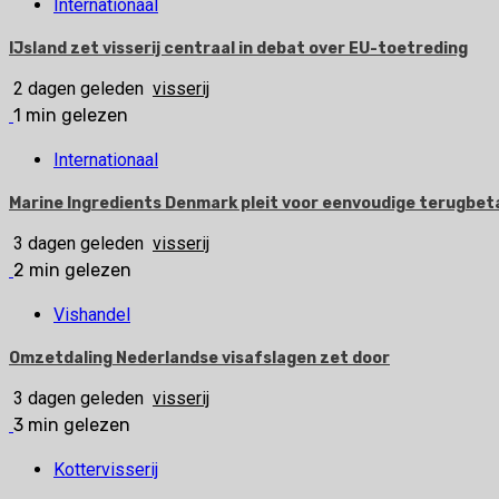
Internationaal
IJsland zet visserij centraal in debat over EU-toetreding
2 dagen geleden
visserij
1 min gelezen
Internationaal
Marine Ingredients Denmark pleit voor eenvoudige terugbetal
3 dagen geleden
visserij
2 min gelezen
Vishandel
Omzetdaling Nederlandse visafslagen zet door
3 dagen geleden
visserij
3 min gelezen
Kottervisserij